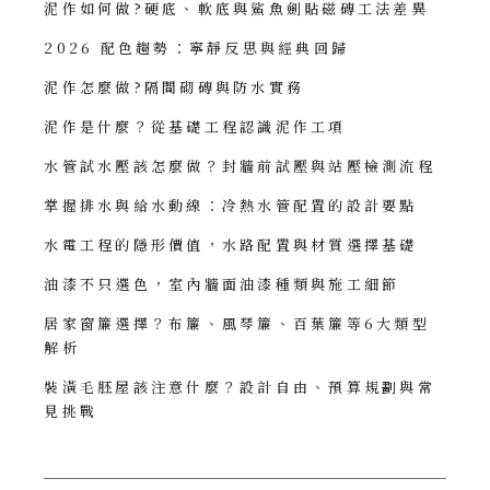
泥作如何做?硬底、軟底與鯊魚劍貼磁磚工法差異
2026 配色趨勢：寧靜反思與經典回歸
泥作怎麼做?隔間砌磚與防水實務
泥作是什麼？從基礎工程認識泥作工項
水管試水壓該怎麼做？封牆前試壓與站壓檢測流程
掌握排水與給水動線：冷熱水管配置的設計要點
水電工程的隱形價值，水路配置與材質選擇基礎
油漆不只選色，室內牆面油漆種類與施工細節
居家窗簾選擇？布簾、風琴簾、百葉簾等6大類型
解析
裝潢毛胚屋該注意什麼？設計自由、預算規劃與常
見挑戰