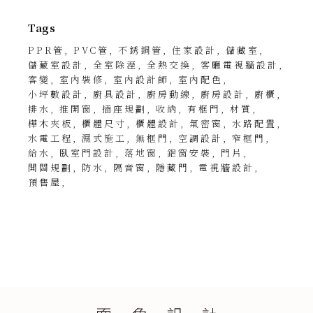
Tags
PPR管
PVC管
不銹鋼管
住家設計
儲藏室
儲藏室設計
全室除溼
全熱交換
客廳電視牆設計
客變
室內裝修
室內設計師
室內配色
小坪數設計
廚具設計
廚房動線
廚房設計
廚櫃
排水
推開窗
插座規劃
收納
有框門
材質
樺木夾板
櫃體尺寸
櫃體設計
氣密窗
水路配置
水電工程
濕式施工
無框門
空調設計
窄框門
給水
臥室門設計
落地窗
鋁窗安裝
門片
開關規劃
防水
隔音窗
隱藏門
電視牆設計
預售屋