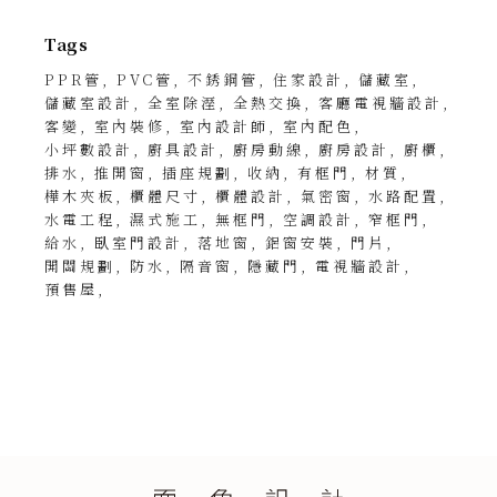
Tags
PPR管
PVC管
不銹鋼管
住家設計
儲藏室
儲藏室設計
全室除溼
全熱交換
客廳電視牆設計
客變
室內裝修
室內設計師
室內配色
小坪數設計
廚具設計
廚房動線
廚房設計
廚櫃
排水
推開窗
插座規劃
收納
有框門
材質
樺木夾板
櫃體尺寸
櫃體設計
氣密窗
水路配置
水電工程
濕式施工
無框門
空調設計
窄框門
給水
臥室門設計
落地窗
鋁窗安裝
門片
開關規劃
防水
隔音窗
隱藏門
電視牆設計
預售屋