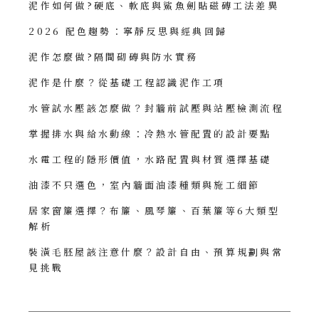
泥作如何做?硬底、軟底與鯊魚劍貼磁磚工法差異
2026 配色趨勢：寧靜反思與經典回歸
泥作怎麼做?隔間砌磚與防水實務
泥作是什麼？從基礎工程認識泥作工項
水管試水壓該怎麼做？封牆前試壓與站壓檢測流程
掌握排水與給水動線：冷熱水管配置的設計要點
水電工程的隱形價值，水路配置與材質選擇基礎
油漆不只選色，室內牆面油漆種類與施工細節
居家窗簾選擇？布簾、風琴簾、百葉簾等6大類型
解析
裝潢毛胚屋該注意什麼？設計自由、預算規劃與常
見挑戰