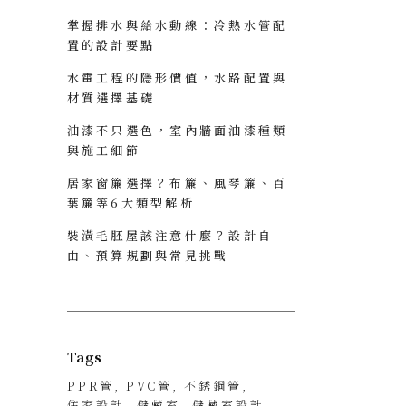
掌握排水與給水動線：冷熱水管配
置的設計要點
水電工程的隱形價值，水路配置與
材質選擇基礎
油漆不只選色，室內牆面油漆種類
與施工細節
居家窗簾選擇？布簾、風琴簾、百
葉簾等6大類型解析
裝潢毛胚屋該注意什麼？設計自
由、預算規劃與常見挑戰
Tags
PPR管
PVC管
不銹鋼管
住家設計
儲藏室
儲藏室設計