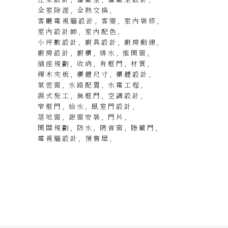
全室除溼
全熱交換
客廳電視牆設計
客變
室內裝修
室內設計師
室內配色
小坪數設計
廚具設計
廚房動線
廚房設計
廚櫃
排水
推開窗
插座規劃
收納
有框門
材質
樺木夾板
櫃體尺寸
櫃體設計
氣密窗
水路配置
水電工程
濕式施工
無框門
空調設計
窄框門
給水
臥室門設計
落地窗
鋁窗安裝
門片
開關規劃
防水
隔音窗
隱藏門
電視牆設計
預售屋