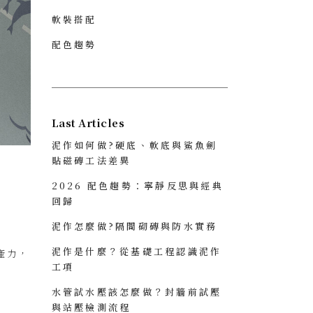
軟裝搭配
配色趨勢
Last Articles
泥作如何做?硬底、軟底與鯊魚劍
貼磁磚工法差異
2026 配色趨勢：寧靜反思與經典
回歸
泥作怎麼做?隔間砌磚與防水實務
泥作是什麼？從基礎工程認識泥作
產力，
工項
水管試水壓該怎麼做？封牆前試壓
與站壓檢測流程