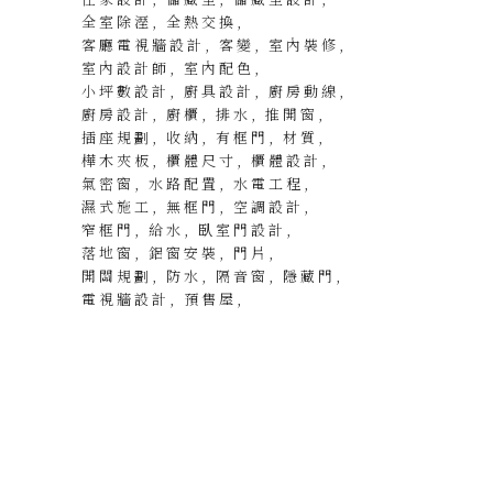
全室除溼
全熱交換
客廳電視牆設計
客變
室內裝修
室內設計師
室內配色
小坪數設計
廚具設計
廚房動線
廚房設計
廚櫃
排水
推開窗
插座規劃
收納
有框門
材質
樺木夾板
櫃體尺寸
櫃體設計
氣密窗
水路配置
水電工程
濕式施工
無框門
空調設計
窄框門
給水
臥室門設計
落地窗
鋁窗安裝
門片
開關規劃
防水
隔音窗
隱藏門
電視牆設計
預售屋