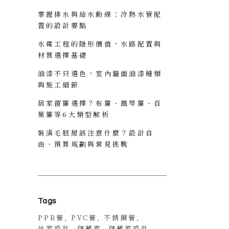
掌握排水與給水動線：冷熱水管配
置的設計要點
水電工程的隱形價值，水路配置與
材質選擇基礎
油漆不只選色，室內牆面油漆種類
與施工細節
居家窗簾選擇？布簾、風琴簾、百
葉簾等6大類型解析
裝潢毛胚屋該注意什麼？設計自
由、預算規劃與常見挑戰
Tags
PPR管
PVC管
不銹鋼管
住家設計
儲藏室
儲藏室設計