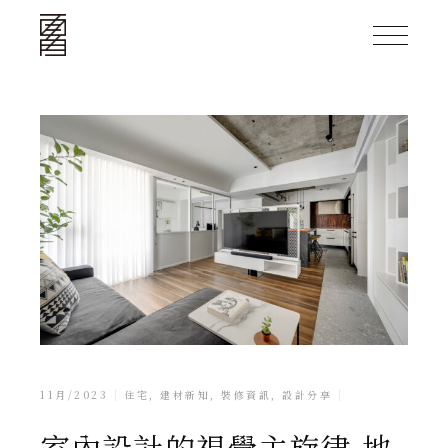
11月/2023
住宅
,
建材新知
,
裝修資訊
,
設計分享
室內設計的視覺主旋律-地