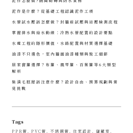
泥作怎麼做?隔間砌磚與防水實務
泥作是什麼？從基礎工程認識泥作工項
水管試水壓該怎麼做？封牆前試壓與站壓檢測流程
掌握排水與給水動線：冷熱水管配置的設計要點
水電工程的隱形價值，水路配置與材質選擇基礎
油漆不只選色，室內牆面油漆種類與施工細節
居家窗簾選擇？布簾、風琴簾、百葉簾等6大類型
解析
裝潢毛胚屋該注意什麼？設計自由、預算規劃與常
見挑戰
Tags
PPR管
PVC管
不銹鋼管
住家設計
儲藏室