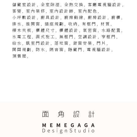
儲藏室設計
全室除溼
全熱交換
客廳電視牆設計
客變
室內裝修
室內設計師
室內配色
小坪數設計
廚具設計
廚房動線
廚房設計
廚櫃
排水
推開窗
插座規劃
收納
有框門
材質
樺木夾板
櫃體尺寸
櫃體設計
氣密窗
水路配置
水電工程
濕式施工
無框門
空調設計
窄框門
給水
臥室門設計
落地窗
鋁窗安裝
門片
開關規劃
防水
隔音窗
隱藏門
電視牆設計
預售屋