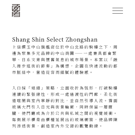
Shang Shin Select Zhongshan
上信饌玉中山旗艦店位於中山北路的騎樓之下，周
邊為聚集多元品牌的中山商圈——一處兼具都會繁
華、日系文青與懷舊氣息的城市場景。本案以「融
入漫步逛街的節奏」為構想，企圖在快速流動的都
市脈絡中，營造從容而細膩的體驗感。
󠀠󠀠
入口採「退縮」策略，立面收折為弧形，打破騎樓
連續的緊張線性，形成一處過渡性的門廊，柔化街
道喧鬧與室內寧靜的對比，並自然引導人流。霧面
玻璃大門引入日光與街景輪廓，同時保留一層朦
朧，使門廳成為介於公共與私域之間的視覺緩衝。
鄰側展示櫃是由櫃檯延展出的玻璃櫥窗，使品牌陳
列滲透街景，創造室內外交錯的觀覽動線。