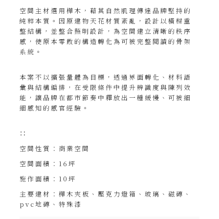
󠀠󠀠
空間主材選用樺木，藉其自然肌理傳達品牌堅持的
純粹本質。因原建物天花材質紊亂，設計以橫樑重
整結構，並整合照明設計，為空間建立清晰的秩序
感，使原本零散的構造轉化為可被完整閱讀的骨架
系統。
󠀠󠀠
本案不以擴張量體為目標，透過界面轉化、材料語
彙與結構編排，在受限條件中提升辨識度與陳列效
能，讓品牌在都市節奏中釋放出一種緩慢、可被細
細感知的感官經驗。
󠀠
󠀠󠀠󠀠
空間性質：商業空間
空間面積：16坪
施作面積：10坪
主要建材：樺木夾板、壓克力燈箱、玻璃、磁磚、
pvc地磚、特殊漆