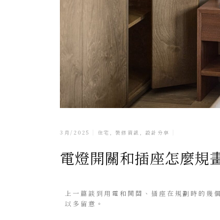
3月/2025
住宅
,
裝修資訊
,
設計分享
電燈開關和插座怎麼規
上一篇談到用電和開關、插座在規劃時的幾
以多留意。