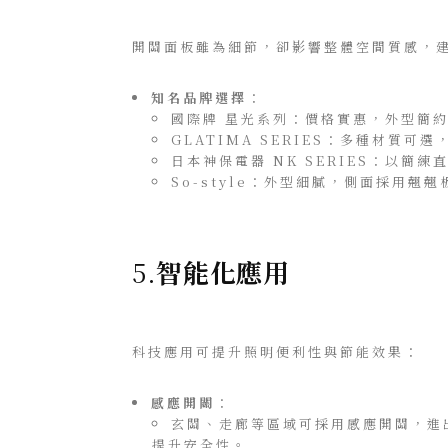
開關面板雖為細節，卻影響整體空間質感，
知名品牌選擇
：
國際牌 星光系列：價格實惠，外型簡
GLATIMA SERIES：多種材質可
日本神保電器 NK SERIES：以簡
So-style：外型細膩，側面採用翹
5.
智能化應用
科技應用可提升照明便利性與節能效果：
感應開關
：
玄關、走廊等區域可採用感應開關，進
提升安全性。