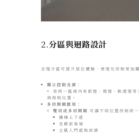
2.
分區與迴路設計
合理分區可提升居住體驗，使燈光控制更加
獨立控制光源
：
若同一區域內有嵌燈、筒燈、軌道燈等
與照明位置。
多切開關應用
：
雙切或多切開關
可讓不同位置控制同一
樓梯上下處
走廊前後端
主臥入門處與床頭