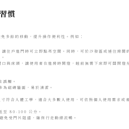
習慣
避免多餘的移動，提升操作便利性。例如：
，讓住戶進門時可立即點亮空間。同時，可於沙發區或通往房間
光。
門口與床頭，讓使用者在進房時開燈，睡前無需下床即可關閉燈
生誤觸。
多為磁磚牆面，易於清潔。
，尺寸符合人體工學，適合大多數人使用，可依照個人使用需求或
 80-100 公分。
置，避免受門片阻擋，確保行走動線流暢。