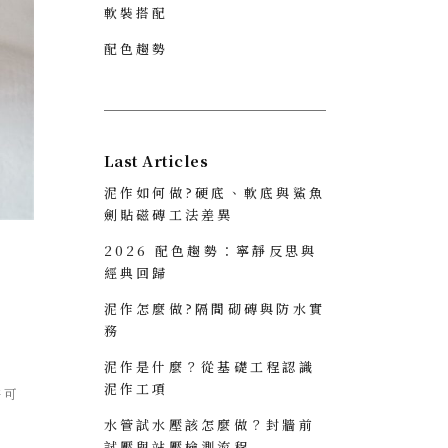
軟裝搭配
配色趨勢
Last Articles
泥作如何做?硬底、軟底與鯊魚
劍貼磁磚工法差異
2026 配色趨勢：寧靜反思與
經典回歸
泥作怎麼做?隔間砌磚與防水實
務
泥作是什麼？從基礎工程認識
泥作工項
時可
水管試水壓該怎麼做？封牆前
試壓與站壓檢測流程