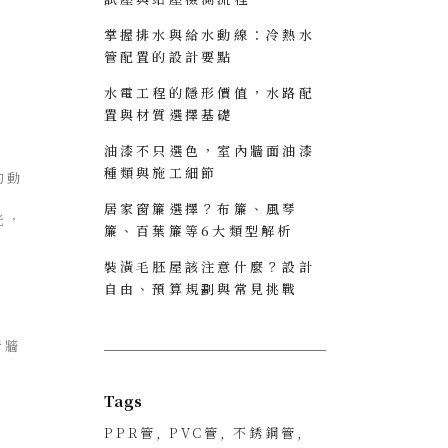
掌握排水與給水動線：冷熱水
管配置的設計要點
水電工程的隱形價值，水路配
置與材質選擇基礎
油漆不只選色，室內牆面油漆
種類與施工細節
的動
居家窗簾選擇？布簾、風琴
光，
簾、百葉簾等6大類型解析
裝潢毛胚屋該注意什麼？設計
自由、預算規劃與常見挑戰
者牆
Tags
PPR管
PVC管
不銹鋼管