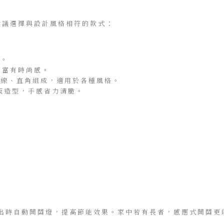
建議選擇與設計風格相符的款式：
約。
選，富有時尚感。
練直線、直角組成，適用於各種風格。
翹板造型，手感省力清脆。
出時自動開關燈，提高節能效果。家中若有長者，感應式開關更