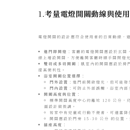
1.
考量電燈開關動線與使用
電燈開關的設計應符合使用者的日常動線，
進門即開燈
：客廳的電燈開關應設於玄關
線上增設開關，方便離開客廳時順手關閉燈
雙切或多切開關
：臥室內的開關應設於房
提高便利性。
浴室開關位置選擇
：
門外設置
：進門前開啟燈光，但可能發
門內設置
：可防止外部誤觸，浴室內部
開關高度與位置
：
標準開關高度中心約離地 120 公分
面設計做微調。
若家中有兒童或行動不便者，可適當降低至
開關應設於門旁 15-30 公分 的位
插座高度
：