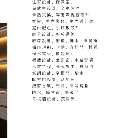
住家設計
儲藏室
儲藏室設計
全室除溼
全熱交換
客廳電視牆設計
客變
室內裝修
室內設計師
室內配色
小坪數設計
廚具設計
廚房動線
廚房設計
廚櫃
排水
推開窗
插座規劃
收納
有框門
材質
樺木夾板
櫃體尺寸
櫃體設計
氣密窗
水路配置
水電工程
濕式施工
無框門
空調設計
窄框門
給水
臥室門設計
落地窗
鋁窗安裝
門片
開關規劃
防水
隔音窗
隱藏門
電視牆設計
預售屋