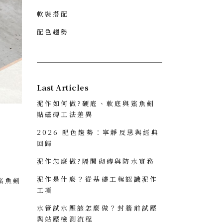
軟裝搭配
配色趨勢
Last Articles
泥作如何做?硬底、軟底與鯊魚劍
貼磁磚工法差異
2026 配色趨勢：寧靜反思與經典
回歸
泥作怎麼做?隔間砌磚與防水實務
泥作是什麼？從基礎工程認識泥作
鯊魚劍
工項
水管試水壓該怎麼做？封牆前試壓
與站壓檢測流程