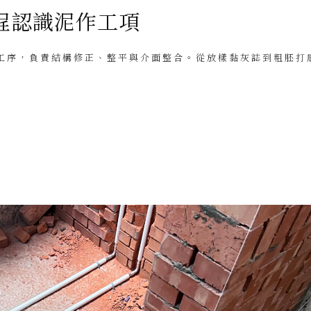
程認識泥作工項
工序，負責結構修正、整平與介面整合。從放樣黏灰誌到粗胚打