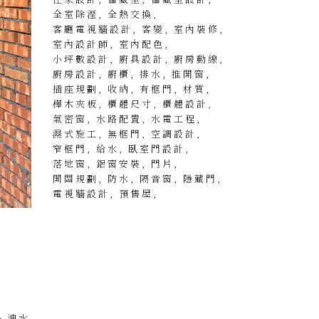
全室除溼
全熱交換
客廳電視牆設計
客變
室內裝修
室內設計師
室內配色
小坪數設計
廚具設計
廚房動線
廚房設計
廚櫃
排水
推開窗
插座規劃
收納
有框門
材質
樺木夾板
櫃體尺寸
櫃體設計
氣密窗
水路配置
水電工程
濕式施工
無框門
空調設計
窄框門
給水
臥室門設計
落地窗
鋁窗安裝
門片
開關規劃
防水
隔音窗
隱藏門
電視牆設計
預售屋
、洩水