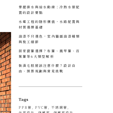
掌握排水與給水動線：冷熱水管配
置的設計要點
水電工程的隱形價值，水路配置與
材質選擇基礎
油漆不只選色，室內牆面油漆種類
與施工細節
居家窗簾選擇？布簾、風琴簾、百
葉簾等6大類型解析
裝潢毛胚屋該注意什麼？設計自
由、預算規劃與常見挑戰
Tags
PPR管
PVC管
不銹鋼管
住家設計
儲藏室
儲藏室設計