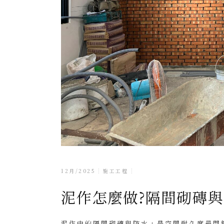
12月/2025
施工工程
泥作怎麼做?隔間砌磚
泥作中的隔間砌磚與防水，是空間耐久度最關